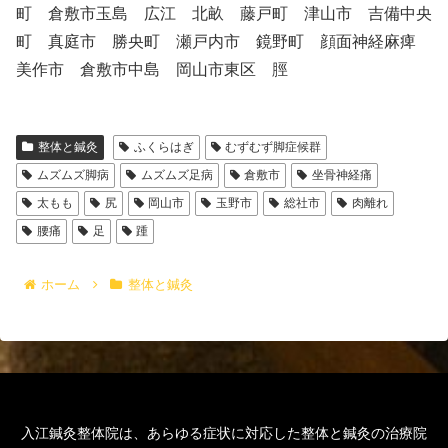
町 倉敷市玉島 広江 北畝 藤戸町 津山市 吉備中央
町 真庭市 勝央町 瀬戸内市 鏡野町 顔面神経麻痺
美作市 倉敷市中島 岡山市東区 脛
整体と鍼灸
ふくらはぎ
むずむず脚症候群
ムズムズ脚病
ムズムズ足病
倉敷市
坐骨神経痛
太もも
尻
岡山市
玉野市
総社市
肉離れ
腰痛
足
踵
ホーム
整体と鍼灸
入江鍼灸整体院は、あらゆる症状に対応した整体と鍼灸の治療院