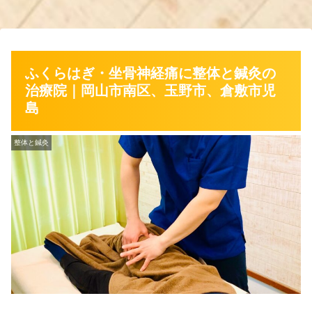
ふくらはぎ・坐骨神経痛に整体と鍼灸の
治療院｜岡山市南区、玉野市、倉敷市児
島
整体と鍼灸