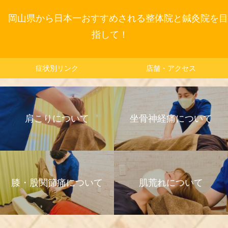
岡山県から日本一おすすめされる整体院と鍼灸院を目
指して！
症状別リンク
店舗・アクセス
肩こりについて
坐骨神経痛について
膝・股関節痛について
肌荒れについて