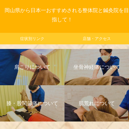
岡山県から日本一おすすめされる整体院と鍼灸院を目
指して！
症状別リンク
店舗・アクセス
肩こりについて
坐骨神経痛について
膝・股関節痛について
肌荒れについて