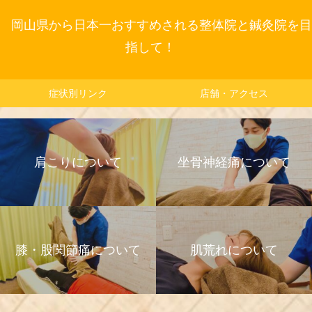
岡山県から日本一おすすめされる整体院と鍼灸院を目
指して！
症状別リンク
店舗・アクセス
肩こりについて
坐骨神経痛について
膝・股関節痛について
肌荒れについて