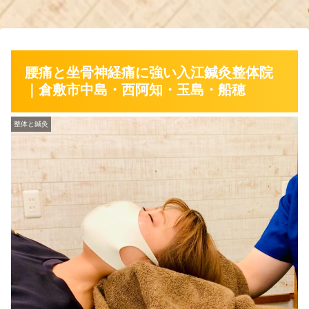
腰痛と坐骨神経痛に強い入江鍼灸整体院
｜倉敷市中島・西阿知・玉島・船穂
整体と鍼灸