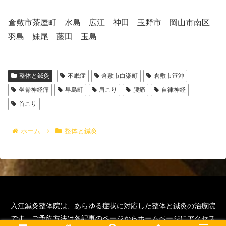
倉敷市茶屋町 水島 広江 神田 玉野市 岡山市南区
羽島 妹尾 藤田 玉島
整体と鍼灸
不眠症
倉敷市白楽町
倉敷市笹沖
坐骨神経痛
早島町
肩こり
腰痛
自律神経
首こり
ホーム
整体と鍼灸
入江鍼灸整体院は、あらゆる症状に対応した整体と鍼灸の治療院
です。ご予約方法は各記事のページからホームページにアクセス