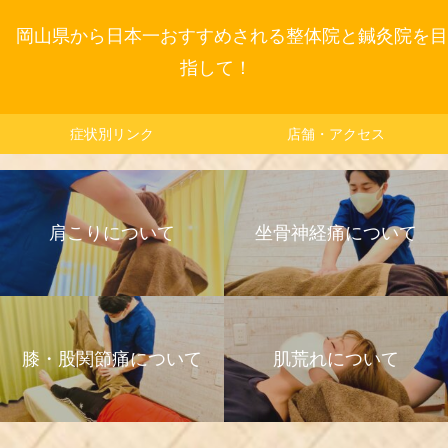
岡山県から日本一おすすめされる整体院と鍼灸院を目
指して！
症状別リンク
店舗・アクセス
肩こりについて
坐骨神経痛について
膝・股関節痛について
肌荒れについて