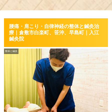
腰痛・肩こり・自律神経の整体と鍼灸治
療｜倉敷市白楽町、笹沖、早島町｜入江
鍼灸院
整体と鍼灸