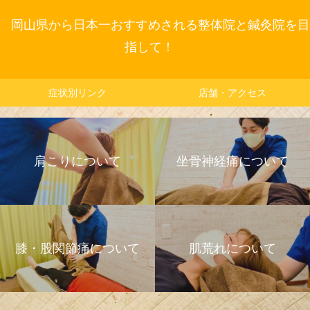
岡山県から日本一おすすめされる整体院と鍼灸院を目
指して！
症状別リンク
店舗・アクセス
肩こりについて
坐骨神経痛について
膝・股関節痛について
肌荒れについて