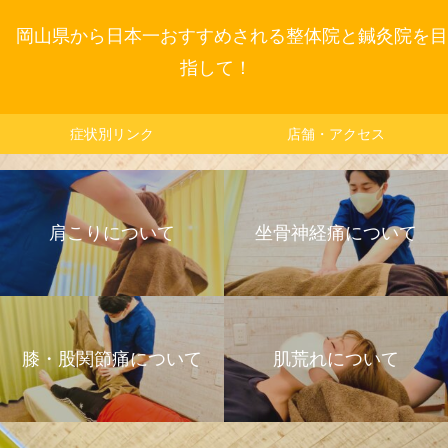
岡山県から日本一おすすめされる整体院と鍼灸院を目
指して！
症状別リンク
店舗・アクセス
肩こりについて
坐骨神経痛について
膝・股関節痛について
肌荒れについて