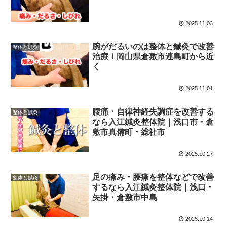
2025.11.03
腕がだるいのは整体と鍼灸で改善
整体と鍼灸
治療！岡山県倉敷市連島町から近
く
2025.11.01
腰痛・自律神経失調症を改善する
整体と鍼灸
なら入江鍼灸整体院｜浅口市・倉
敷市真備町・総社市
2025.10.27
足の痛み・腰痛を整体などで改善
整体と鍼灸
するなら入江鍼灸整体院｜浅口・
矢掛・倉敷市中島
2025.10.14