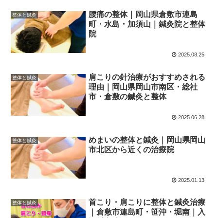
腰痛の整体｜岡山県倉敷市連島
整体と鍼灸
町・水島・加須山｜鍼灸院と整体
院
2025.08.25
肩こりの針治療がおすすめされる
整体と鍼灸
理由｜岡山県岡山市南区・総社
市・倉敷の鍼灸と整体
2025.06.28
めまいの整体と鍼灸｜岡山県岡山
整体と鍼灸
市北区から近くの治療院
2025.01.13
首こり・肩こりに整体と鍼灸治療
整体と鍼灸
｜倉敷市連島町・笹沖・堀南｜入