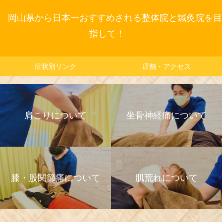
岡山県から日本一おすすめされる整体院と鍼灸院を目
指して！
症状別リンク
店舗・アクセス
肩こりについて
坐骨神経痛について
膝・股関節痛について
肌荒れについて