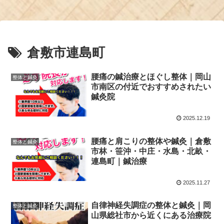
倉敷市連島町
腰痛の鍼治療とほぐし整体｜岡山
整体と鍼灸
市南区の付近でおすすめされたい
鍼灸院
2025.12.19
腰痛と肩こりの整体や鍼灸｜倉敷
整体と鍼灸
市林・笹沖・中庄・水島・北畝・
連島町｜鍼治療
2025.11.27
自律神経失調症の整体と鍼灸｜岡
整体と鍼灸
山県総社市から近くにある治療院