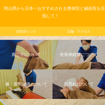
岡山県から日本一おすすめされる整体院と鍼灸院を目
指して！
症状別リンク
店舗・アクセス
肩こりについて
坐骨神経痛について
膝・股関節痛について
肌荒れについて