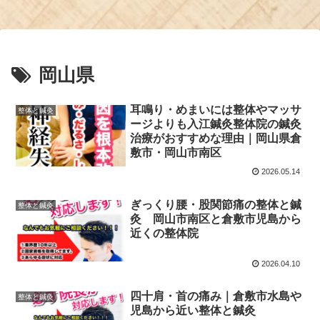
岡山県
耳鳴り・めまいには整体やマッサ
整体と鍼灸
ージよりも入江鍼灸整体院の鍼灸
治療がおすすめな理由｜岡山県倉
敷市・岡山市南区
2026.05.14
ぎっくり腰・股関節痛の整体と鍼
整体と鍼灸
灸 岡山市南区と倉敷市児島から
近くの整体院
2026.04.10
四十肩・首の痛み｜倉敷市水島や
整体と鍼灸
児島から近い整体と鍼灸