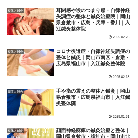
耳閉感や喉のつまり感・自律神経
整体と鍼灸
失調症の整体と鍼灸治療院｜岡山
県倉敷市・広島・兵庫・香川｜入
江鍼灸整体院
2025.02.26
コロナ後遺症・自律神経失調症の
整体と鍼灸
整体と鍼灸｜岡山市南区・倉敷・
広島県福山市｜入江鍼灸整体院
2025.02.13
手や指の震えの整体と鍼灸｜岡山
整体と鍼灸
県倉敷市・広島県福山市｜入江鍼
灸整体院
2025.01.31
顔面神経麻痺の鍼灸治療と整体｜
整体と鍼灸
岡山県倉敷市・総社市・岡山市北