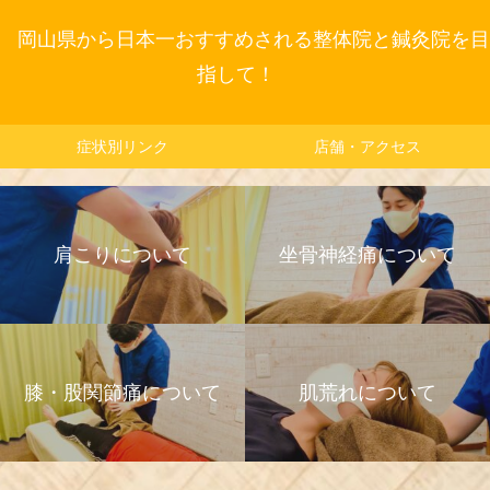
岡山県から日本一おすすめされる整体院と鍼灸院を目
指して！
症状別リンク
店舗・アクセス
肩こりについて
坐骨神経痛について
膝・股関節痛について
肌荒れについて