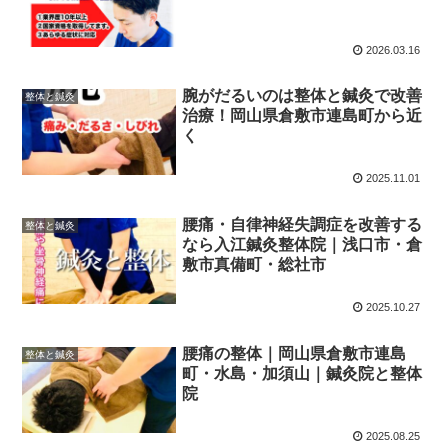
2026.03.16
腕がだるいのは整体と鍼灸で改善
整体と鍼灸
治療！岡山県倉敷市連島町から近
く
2025.11.01
腰痛・自律神経失調症を改善する
整体と鍼灸
なら入江鍼灸整体院｜浅口市・倉
敷市真備町・総社市
2025.10.27
腰痛の整体｜岡山県倉敷市連島
整体と鍼灸
町・水島・加須山｜鍼灸院と整体
院
2025.08.25