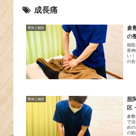
成長痛
倉
整体と鍼灸
の
病院
骨神
い！
の合
股
整体と鍼灸
区
倉敷
で治
めの
の筋