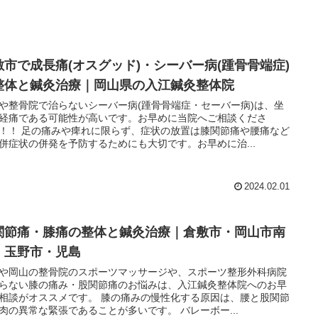
敷市で成長痛(オスグッド)・シーバー病(踵骨骨端症)
整体と鍼灸治療｜岡山県の入江鍼灸整体院
や整骨院で治らないシーバー病(踵骨骨端症・セーバー病)は、坐
経痛である可能性が高いです。お早めに当院へご相談くださ
！！ 足の痛みや痺れに限らず、症状の放置は膝関節痛や腰痛など
併症状の併発を予防するためにも大切です。お早めに治...
2024.02.01
関節痛・膝痛の整体と鍼灸治療｜倉敷市・岡山市南
・玉野市・児島
や岡山の整骨院のスポーツマッサージや、スポーツ整形外科病院
らない膝の痛み・股関節痛のお悩みは、入江鍼灸整体院へのお早
相談がオススメです。 膝の痛みの慢性化する原因は、腰と股関節
肉の異常な緊張であることが多いです。 バレーボー...