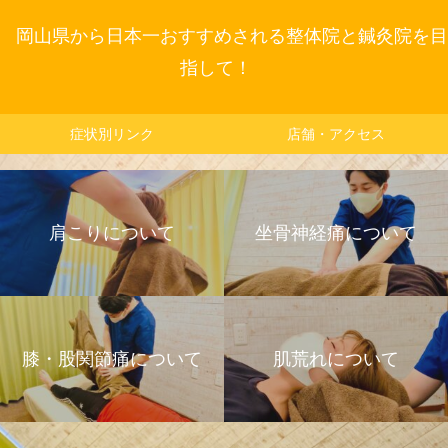
岡山県から日本一おすすめされる整体院と鍼灸院を目
指して！
症状別リンク
店舗・アクセス
肩こりについて
坐骨神経痛について
膝・股関節痛について
肌荒れについて