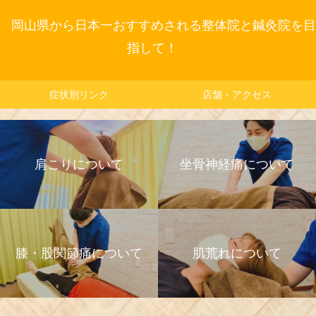
岡山県から日本一おすすめされる整体院と鍼灸院を目
指して！
症状別リンク
店舗・アクセス
肩こりについて
坐骨神経痛について
膝・股関節痛について
肌荒れについて