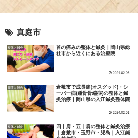
真庭市
首の痛みの整体と鍼灸｜岡山県総
整体と鍼灸
社市から近くにある治療院
2024.02.06
倉敷市で成長痛(オスグッド)・シ
整体と鍼灸
ーバー病(踵骨骨端症)の整体と鍼
灸治療｜岡山県の入江鍼灸整体院
2024.02.01
四十肩・五十肩の整体と鍼灸治療
整体と鍼灸
｜倉敷市・玉野市・児島｜入江鍼