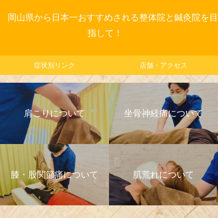
岡山県から日本一おすすめされる整体院と鍼灸院を目
指して！
症状別リンク
店舗・アクセス
肩こりについて
坐骨神経痛について
膝・股関節痛について
肌荒れについて