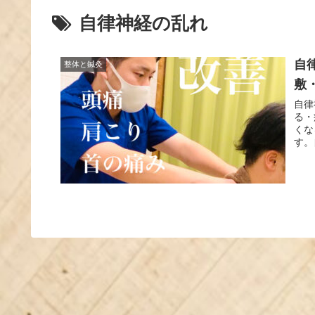
自律神経の乱れ
自
整体と鍼灸
敷
自律
る・
くな
す。