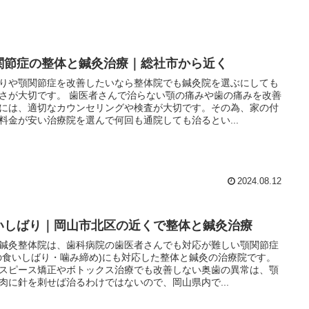
関節症の整体と鍼灸治療｜総社市から近く
りや顎関節症を改善したいなら整体院でも鍼灸院を選ぶにしても
さが大切です。 歯医者さんで治らない顎の痛みや歯の痛みを改善
には、適切なカウンセリングや検査が大切です。その為、家の付
料金が安い治療院を選んで何回も通院しても治るとい...
2024.08.12
いしばり｜岡山市北区の近くで整体と鍼灸治療
鍼灸整体院は、歯科病院の歯医者さんでも対応が難しい顎関節症
の食いしばり・噛み締め)にも対応した整体と鍼灸の治療院です。
スピース矯正やボトックス治療でも改善しない奥歯の異常は、顎
肉に針を刺せば治るわけではないので、岡山県内で...