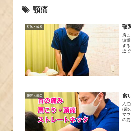
顎痛
顎
整体と鍼灸
肩こ
慎重
する
近で
食
整体と鍼灸
入江
(歯
マウ
の筋