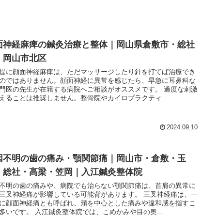
面神経麻痺の鍼灸治療と整体｜岡山県倉敷市・総社
・岡山市北区
提に顔面神経麻痺は、ただマッサージしたり針を打てば治療でき
のではありません。顔面神経に異常を感じたら、早急に耳鼻科な
門医の先生が在籍する病院へご相談がオススメです。 過度な刺激
えることは推奨しません。整骨院やカイロプラクティ...
2024.09.10
因不明の歯の痛み・顎関節痛｜岡山市・倉敷・玉
・総社・高梁・笠岡｜入江鍼灸整体院
不明の歯の痛みや、病院でも治らない顎関節痛は、首肩の異常に
三叉神経痛が影響している可能背があります。 三叉神経痛は、一
に顔面神経痛とも呼ばれ、頬を中心とした痛みや違和感を指すこ
多いです。 入江鍼灸整体院では、こめかみや目の奥...