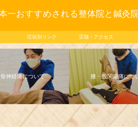
本一おすすめされる整体院と鍼灸
症状別リンク
店舗・アクセス
坐骨神経痛について
膝・股関節痛につ