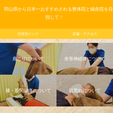
岡山県から日本一おすすめされる整体院と鍼灸院を目
指して！
症状別リンク
店舗・アクセス
肩こりについて
坐骨神経痛について
膝・股関節痛について
肌荒れについて